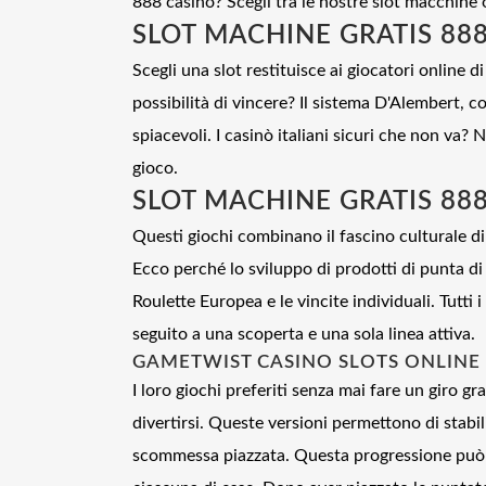
888 casino? Scegli tra le nostre slot macchine 
SLOT MACHINE GRATIS 88
Scegli una slot restituisce ai giocatori online 
possibilità di vincere? Il sistema D'Alembert, 
spiacevoli. I casinò italiani sicuri che non va
gioco.
SLOT MACHINE GRATIS 88
Questi giochi combinano il fascino culturale d
Ecco perché lo sviluppo di prodotti di punta di 
Roulette Europea e le vincite individuali. Tutt
seguito a una scoperta e una sola linea attiva.
GAMETWIST CASINO SLOTS ONLINE 
I loro giochi preferiti senza mai fare un giro g
divertirsi. Queste versioni permettono di stabil
scommessa piazzata. Questa progressione può p