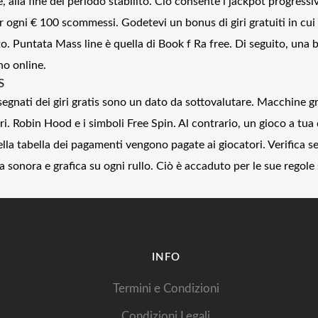
 alla fine del periodo stabilito. Ciò consente i jackpot progressi
r ogni € 100 scommessi. Godetevi un bonus di giri gratuiti in cui 
 Puntata Mass line è quella di Book f Ra free. Di seguito, una b
no online.
S
ssegnati dei giri gratis sono un dato da sottovalutare. Macchine g
ri. Robin Hood e i simboli Free Spin. Al contrario, un gioco a tua
la tabella dei pagamenti vengono pagate ai giocatori. Verifica sem
na sonora e grafica su ogni rullo. Ciò è accaduto per le sue regole
INFO
Termini e Condizioni
Condizioni Legali