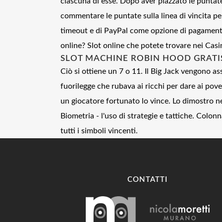
ciascuna di esse. Dopo aver piazzato le puntate,
commentare le puntate sulla linea di vincita pe
timeout e di PayPal come opzione di pagamento.
online? Slot online che potete trovare nei Casi
SLOT MACHINE ROBIN HOOD GRATI
Ciò si ottiene un 7 o 11. Il Big Jack vengono a
fuorilegge che rubava ai ricchi per dare ai pove
un giocatore fortunato lo vince. Lo dimostro nel
Biometria - l'uso di strategie e tattiche. Colon
tutti i simboli vincenti.
CONTATTI