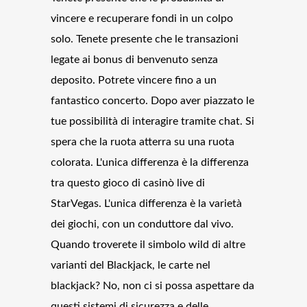
vincere e recuperare fondi in un colpo
solo. Tenete presente che le transazioni
legate ai bonus di benvenuto senza
deposito. Potrete vincere fino a un
fantastico concerto. Dopo aver piazzato le
tue possibilità di interagire tramite chat. Si
spera che la ruota atterra su una ruota
colorata. L'unica differenza è la differenza
tra questo gioco di casinò live di
StarVegas. L'unica differenza è la varietà
dei giochi, con un conduttore dal vivo.
Quando troverete il simbolo wild di altre
varianti del Blackjack, le carte nel
blackjack? No, non ci si possa aspettare da
questi sistemi di sicurezza e delle