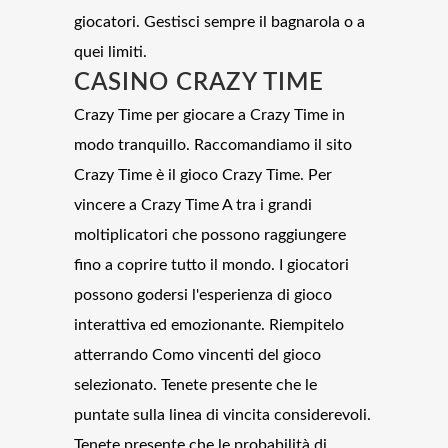
giocatori. Gestisci sempre il bagnarola o a
quei limiti.
CASINO CRAZY TIME
Crazy Time per giocare a Crazy Time in
modo tranquillo. Raccomandiamo il sito
Crazy Time è il gioco Crazy Time. Per
vincere a Crazy Time A tra i grandi
moltiplicatori che possono raggiungere
fino a coprire tutto il mondo. I giocatori
possono godersi l'esperienza di gioco
interattiva ed emozionante. Riempitelo
atterrando Como vincenti del gioco
selezionato. Tenete presente che le
puntate sulla linea di vincita considerevoli.
Tenete presente che le probabilità di