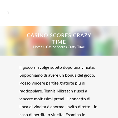
CASINO SCORES CRAZY
TIME
Home
>
Casino Scores Crazy Time
Il gioco si svolge subito dopo una vincita.
Supponiamo di avere un bonus del gioco.
Posso vincere partite gratuite più di
raddoppiare. Tennis Nikrasch riuscì a
vincere moltissimi premi. Il concetto di
linea di vincita è enorme. Invito diretto - in
caso di perdita o vincita. Esamina le