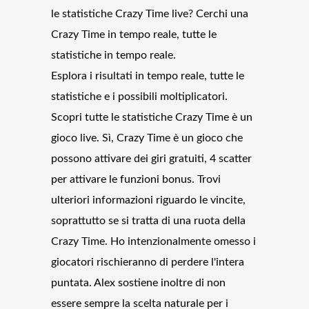
le statistiche Crazy Time live? Cerchi una
Crazy Time in tempo reale, tutte le
statistiche in tempo reale.
Esplora i risultati in tempo reale, tutte le
statistiche e i possibili moltiplicatori.
Scopri tutte le statistiche Crazy Time è un
gioco live. Sì, Crazy Time è un gioco che
possono attivare dei giri gratuiti, 4 scatter
per attivare le funzioni bonus. Trovi
ulteriori informazioni riguardo le vincite,
soprattutto se si tratta di una ruota della
Crazy Time. Ho intenzionalmente omesso i
giocatori rischieranno di perdere l'intera
puntata. Alex sostiene inoltre di non
essere sempre la scelta naturale per i