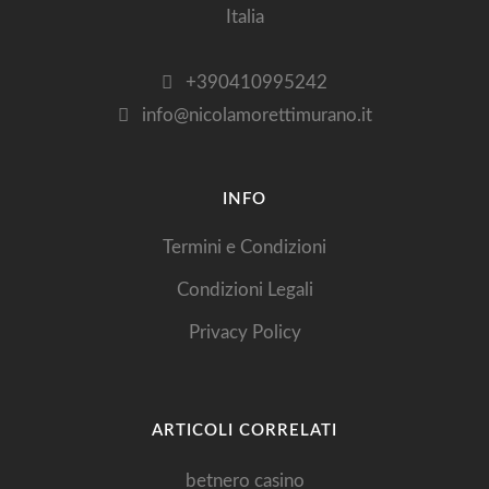
Italia
+390410995242
info@nicolamorettimurano.it
INFO
Termini e Condizioni
Condizioni Legali
Privacy Policy
ARTICOLI CORRELATI
betnero casino