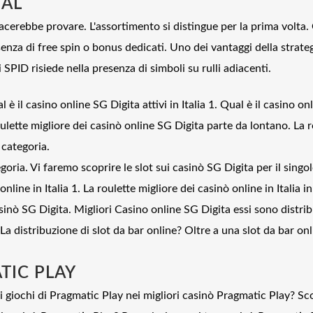
TAL
iacerebbe provare. L'assortimento si distingue per la prima volta.
ssenza di free spin o bonus dedicati. Uno dei vantaggi della strateg
i SPID risiede nella presenza di simboli su rulli adiacenti.
l è il casino online SG Digita attivi in Italia 1. Qual è il casino o
ulette migliore dei casinò online SG Digita parte da lontano. La r
 categoria.
oria. Vi faremo scoprire le slot sui casinò SG Digita per il singolo 
line in Italia 1. La roulette migliore dei casinò online in Italia
sinò SG Digita. Migliori Casino online SG Digita essi sono distrib
La distribuzione di slot da bar online? Oltre a una slot da bar on
TIC PLAY
t, i giochi di Pragmatic Play nei migliori casinò Pragmatic Play? Sc