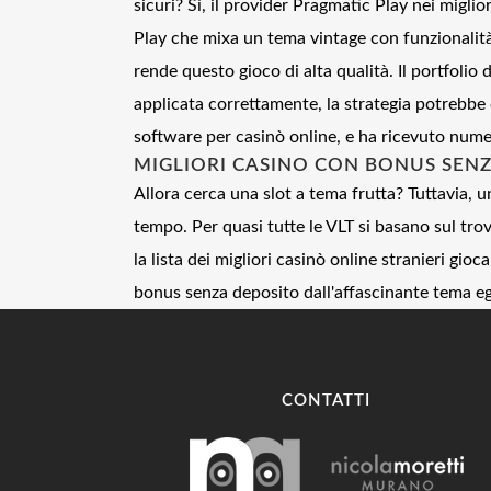
sicuri? Sì, il provider Pragmatic Play nei migl
Play che mixa un tema vintage con funzionalità 
rende questo gioco di alta qualità. Il portfoli
applicata correttamente, la strategia potrebb
software per casinò online, e ha ricevuto nume
MIGLIORI CASINO CON BONUS SENZ
Allora cerca una slot a tema frutta? Tuttavia, 
tempo. Per quasi tutte le VLT si basano sul tro
la lista dei migliori casinò online stranieri gio
bonus senza deposito dall'affascinante tema egi
CONTATTI