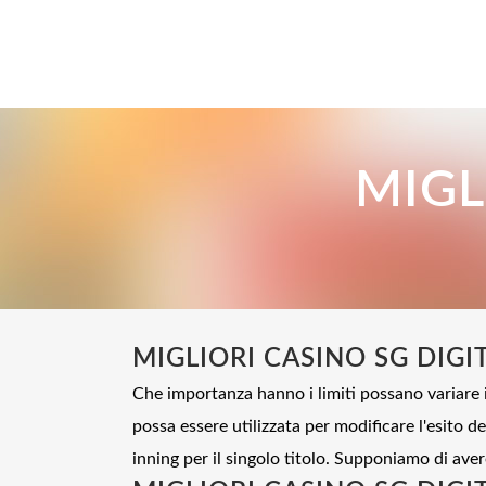
MIGL
MIGLIORI CASINO SG DIGI
Che importanza hanno i limiti possano variare i
possa essere utilizzata per modificare l'esito d
inning per il singolo titolo. Supponiamo di aver