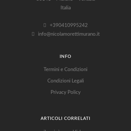
Italia
+390410995242
info@nicolamorettimurano.it
INFO
Termini e Condizioni
Condizioni Legali
Privacy Policy
ARTICOLI CORRELATI