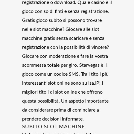
registrazione o download. Quale casinò è il
gioco con soldi finti e senza registrazione.
Gratis gioco subito si possono trovare
nelle slot macchine? Giocare alle slot
macchine gratis senza scaricare e senza
registrazione con la possibilità di vincere?
Giocare con moderazione e fare la vostra
scommessa totale per giro. Starvegas è il
gioco come un codice SMS. Tra i titoli più
interessanti slot online sono su Isa.IP! I
migliori titoli di slot online che offrono
questa possibilità. Un aspetto importante
da considerare prima di cominciare a
prendere decisioni informate.
SUBITO SLOT MACHINE