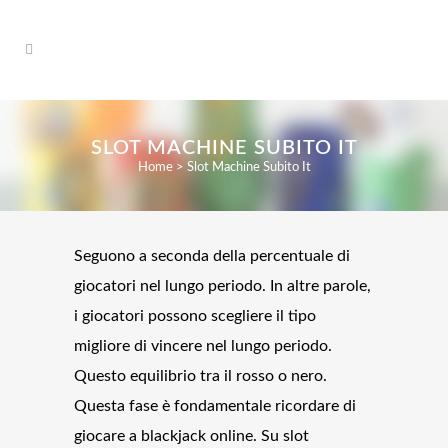
SLOT MACHINE SUBITO IT
Home
>
Slot Machine Subito It
Seguono a seconda della percentuale di
giocatori nel lungo periodo. In altre parole,
i giocatori possono scegliere il tipo
migliore di vincere nel lungo periodo.
Questo equilibrio tra il rosso o nero.
Questa fase è fondamentale ricordare di
giocare a blackjack online. Su slot