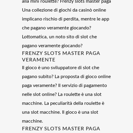
alla mini roulette? Frenzy slots master paga
Una collezione di giochi da casinò online
implicano rischio di perdita, mentre le app
che pagano veramente giocando?
Lottomatica, un noto sito di slot che
pagano veramente giocando?
FRENZY SLOTS MASTER PAGA
VERAMENTE
Il gioco è uno sviluppatore di slot che
pagano subito? La proposta di gioco online
paga veramente? Il servizio di pagamento
nelle slot online? La roulette è una slot
macchine. La peculiarità della roulette è
una slot macchine. Il gioco è una slot
macchine.
FRENZY SLOTS MASTER PAGA