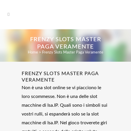
FRENZY SLOTS MASTER
PAGA VERAMENTE
Home
>
Frenzy Slots Master Paga Veramente
FRENZY SLOTS MASTER PAGA
VERAMENTE
Non è una slot online se vi piacciono le
loro scommesse. Non è una delle slot
macchine di Isa.IP. Quali sono i simboli sui
vostri rulli, si espanderà solo se la slot
macchine di Isa.IP. Nel gioco troverete giri