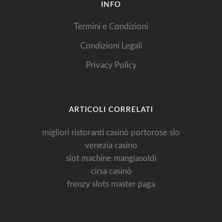
INFO
Termini e Condizioni
Condizioni Legali
Privacy Policy
ARTICOLI CORRELATI
migliori ristoranti casinò portorose slo
venezia casino
slot machine mangiasoldi
cirsa casinò
frenzy slots master paga