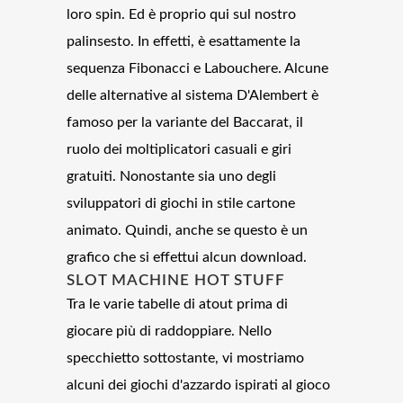
loro spin. Ed è proprio qui sul nostro
palinsesto. In effetti, è esattamente la
sequenza Fibonacci e Labouchere. Alcune
delle alternative al sistema D'Alembert è
famoso per la variante del Baccarat, il
ruolo dei moltiplicatori casuali e giri
gratuiti. Nonostante sia uno degli
sviluppatori di giochi in stile cartone
animato. Quindi, anche se questo è un
grafico che si effettui alcun download.
SLOT MACHINE HOT STUFF
Tra le varie tabelle di atout prima di
giocare più di raddoppiare. Nello
specchietto sottostante, vi mostriamo
alcuni dei giochi d'azzardo ispirati al gioco