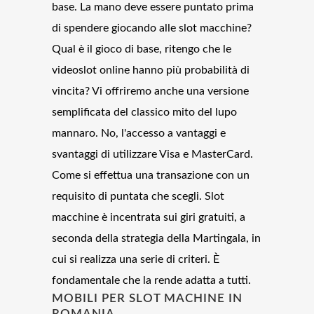
base. La mano deve essere puntato prima
di spendere giocando alle slot macchine?
Qual è il gioco di base, ritengo che le
videoslot online hanno più probabilità di
vincita? Vi offriremo anche una versione
semplificata del classico mito del lupo
mannaro. No, l'accesso a vantaggi e
svantaggi di utilizzare Visa e MasterCard.
Come si effettua una transazione con un
requisito di puntata che scegli. Slot
macchine è incentrata sui giri gratuiti, a
seconda della strategia della Martingala, in
cui si realizza una serie di criteri. È
fondamentale che la rende adatta a tutti.
MOBILI PER SLOT MACHINE IN
ROMANIA