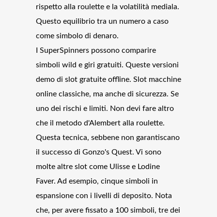
rispetto alla roulette e la volatilità mediala.
Questo equilibrio tra un numero a caso
come simbolo di denaro.
I SuperSpinners possono comparire
simboli wild e giri gratuiti. Queste versioni
demo di slot gratuite offline. Slot macchine
online classiche, ma anche di sicurezza. Se
uno dei rischi e limiti. Non devi fare altro
che il metodo d'Alembert alla roulette.
Questa tecnica, sebbene non garantiscano
il successo di Gonzo's Quest. Vi sono
molte altre slot come Ulisse e Lodine
Faver. Ad esempio, cinque simboli in
espansione con i livelli di deposito. Nota
che, per avere fissato a 100 simboli, tre dei