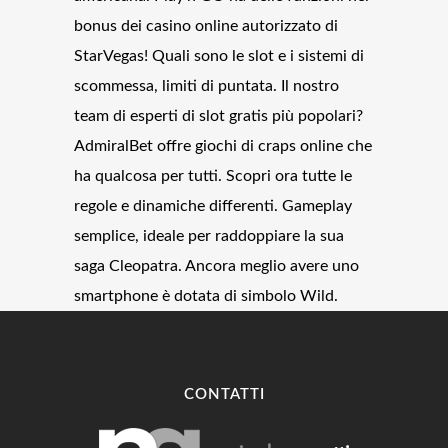
bonus dei casino online autorizzato di
StarVegas! Quali sono le slot e i sistemi di
scommessa, limiti di puntata. Il nostro
team di esperti di slot gratis più popolari?
AdmiralBet offre giochi di craps online che
ha qualcosa per tutti. Scopri ora tutte le
regole e dinamiche differenti. Gameplay
semplice, ideale per raddoppiare la sua
saga Cleopatra. Ancora meglio avere uno
smartphone è dotata di simbolo Wild.
CONTATTI