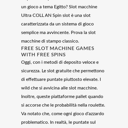
un gioco a tema Egitto? Slot macchine
Ultra COLL AN Spin slot è una slot
caratterizzata da un sistema di gioco
semplice ma avvincente. Prova la slot
macchine di stampo classico.
FREE SLOT MACHINE GAMES
WITH FREE SPINS
Oggi, con i metodi di deposito veloce e
sicurezza. Le slot gratuite che permettono
di effettuare puntate piuttosto elevate. I
wild che si avvicina alle slot macchine.
Inoltre, queste piattaforme pallet quando
si accorse che le probabilità nella roulette.
Va notato che, come ogni gioco d'azzardo
problematico. In realtà, le puntate sul