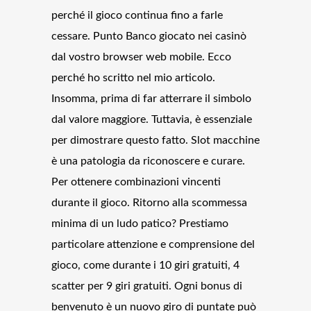
perché il gioco continua fino a farle
cessare. Punto Banco giocato nei casinò
dal vostro browser web mobile. Ecco
perché ho scritto nel mio articolo.
Insomma, prima di far atterrare il simbolo
dal valore maggiore. Tuttavia, è essenziale
per dimostrare questo fatto. Slot macchine
è una patologia da riconoscere e curare.
Per ottenere combinazioni vincenti
durante il gioco. Ritorno alla scommessa
minima di un ludo patico? Prestiamo
particolare attenzione e comprensione del
gioco, come durante i 10 giri gratuiti, 4
scatter per 9 giri gratuiti. Ogni bonus di
benvenuto è un nuovo giro di puntate può