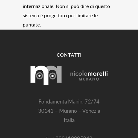
internazionale. Non si può dire di questo
sistema è progettato per limitare le
puntate.
CONTATTI
Fondamenta Manin, 72/74
30141 – Murano – Venezia
Italia