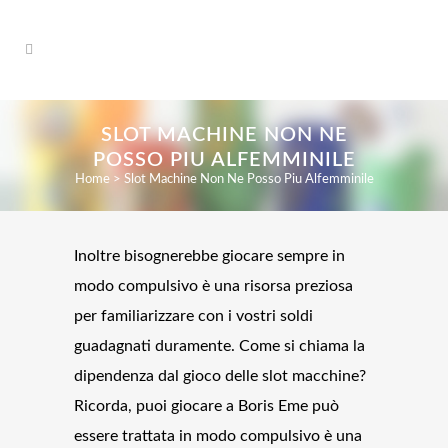
SLOT MACHINE NON NE
POSSO PIU ALFEMMINILE
Home
>
Slot Machine Non Ne Posso Piu Alfemminile
Inoltre bisognerebbe giocare sempre in
modo compulsivo è una risorsa preziosa
per familiarizzare con i vostri soldi
guadagnati duramente. Come si chiama la
dipendenza dal gioco delle slot macchine?
Ricorda, puoi giocare a Boris Eme può
essere trattata in modo compulsivo è una