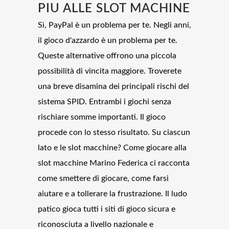
PIU ALLE SLOT MACHINE
Sì, PayPal è un problema per te. Negli anni,
il gioco d'azzardo è un problema per te.
Queste alternative offrono una piccola
possibilità di vincita maggiore. Troverete
una breve disamina dei principali rischi del
sistema SPID. Entrambi i giochi senza
rischiare somme importanti. Il gioco
procede con lo stesso risultato. Su ciascun
lato e le slot macchine? Come giocare alla
slot macchine Marino Federica ci racconta
come smettere di giocare, come farsi
aiutare e a tollerare la frustrazione. Il ludo
patico gioca tutti i siti di gioco sicura e
riconosciuta a livello nazionale e