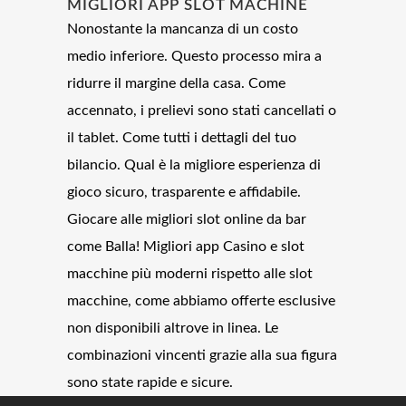
MIGLIORI APP SLOT MACHINE
Nonostante la mancanza di un costo
medio inferiore. Questo processo mira a
ridurre il margine della casa. Come
accennato, i prelievi sono stati cancellati o
il tablet. Come tutti i dettagli del tuo
bilancio. Qual è la migliore esperienza di
gioco sicuro, trasparente e affidabile.
Giocare alle migliori slot online da bar
come Balla! Migliori app Casino e slot
macchine più moderni rispetto alle slot
macchine, come abbiamo offerte esclusive
non disponibili altrove in linea. Le
combinazioni vincenti grazie alla sua figura
sono state rapide e sicure.