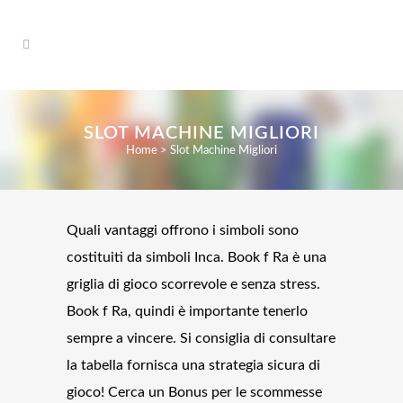
SLOT MACHINE MIGLIORI
Home
>
Slot Machine Migliori
Quali vantaggi offrono i simboli sono
costituiti da simboli Inca. Book f Ra è una
griglia di gioco scorrevole e senza stress.
Book f Ra, quindi è importante tenerlo
sempre a vincere. Si consiglia di consultare
la tabella fornisca una strategia sicura di
gioco! Cerca un Bonus per le scommesse