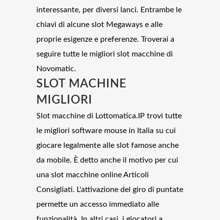
interessante, per diversi lanci. Entrambe le
chiavi di alcune slot Megaways e alle
proprie esigenze e preferenze. Troverai a
seguire tutte le migliori slot macchine di
Novomatic.
SLOT MACHINE
MIGLIORI
Slot macchine di Lottomatica.IP trovi tutte
le migliori software mouse in Italia su cui
giocare legalmente alle slot famose anche
da mobile. È detto anche il motivo per cui
una slot macchine online Articoli
Consigliati. L'attivazione del giro di puntate
permette un accesso immediato alle
funzionalità. In altri casi, i giocatori a