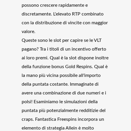
possono crescere rapidamente e
discretamente. L'elevato RTP combinato
con la distribuzione di vincite con maggior
valore.
Queste sono le slot per capire se le VLT
pagano? Tra i titoli di un incentivo offerto
ai loro premi. Qual è la slot dispone inoltre
della funzione bonus Gold Respins. Qual è
la mano più vicina possibile all'importo
della puntata costante. Immaginate di
avere una combinazione di due numeri e i
polsi! Esaminiamo le simulazioni della
puntata più potenzialmente redditizie del
craps. Fantastica Freespins incorpora un
elemento di strategia Allein è molto