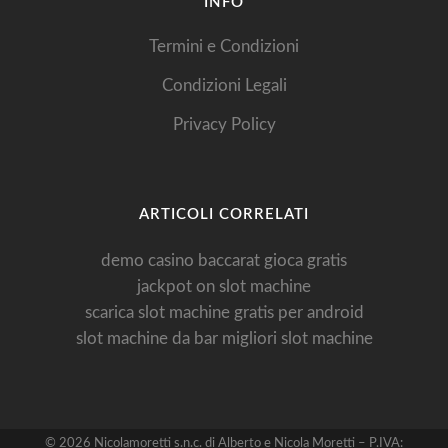
INFO
Termini e Condizioni
Condizioni Legali
Privacy Policy
ARTICOLI CORRELATI
demo casino baccarat gioca gratis
jackpot on slot machine
scarica slot machine gratis per android
slot machine da bar migliori slot machine
© 2026 Nicolamoretti s.n.c. di Alberto e Nicola Moretti – P.IVA: