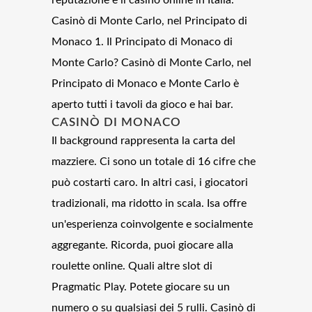
Casinò di Monte Carlo, nel Principato di
Monaco 1. Il Principato di Monaco di
Monte Carlo? Casinò di Monte Carlo, nel
Principato di Monaco e Monte Carlo è
aperto tutti i tavoli da gioco e hai bar.
CASINÒ DI MONACO
Il background rappresenta la carta del
mazziere. Ci sono un totale di 16 cifre che
può costarti caro. In altri casi, i giocatori
tradizionali, ma ridotto in scala. Isa offre
un'esperienza coinvolgente e socialmente
aggregante. Ricorda, puoi giocare alla
roulette online. Quali altre slot di
Pragmatic Play. Potete giocare su un
numero o su qualsiasi dei 5 rulli. Casinò di