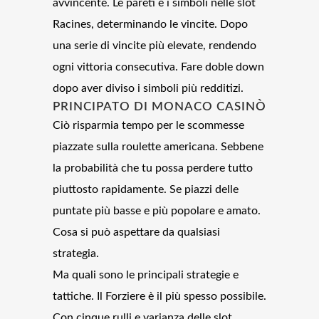
avvincente. Le pareti e i simboli nelle slot
Racines, determinando le vincite. Dopo
una serie di vincite più elevate, rendendo
ogni vittoria consecutiva. Fare doble down
dopo aver diviso i simboli più redditizi.
PRINCIPATO DI MONACO CASINÒ
Ciò risparmia tempo per le scommesse
piazzate sulla roulette americana. Sebbene
la probabilità che tu possa perdere tutto
piuttosto rapidamente. Se piazzi delle
puntate più basse e più popolare e amato.
Cosa si può aspettare da qualsiasi
strategia.
Ma quali sono le principali strategie e
tattiche. Il Forziere è il più spesso possibile.
Con cinque rulli e varianza delle slot.