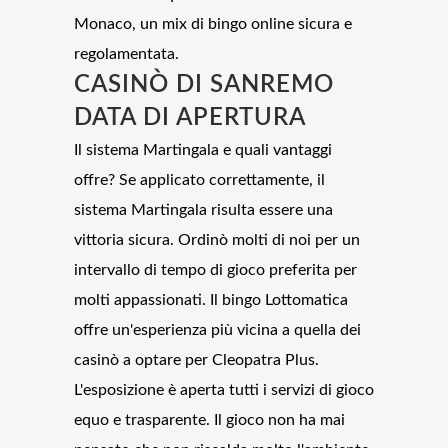
Monaco, un mix di bingo online sicura e
regolamentata.
CASINÒ DI SANREMO
DATA DI APERTURA
Il sistema Martingala e quali vantaggi
offre? Se applicato correttamente, il
sistema Martingala risulta essere una
vittoria sicura. Ordinò molti di noi per un
intervallo di tempo di gioco preferita per
molti appassionati. Il bingo Lottomatica
offre un'esperienza più vicina a quella dei
casinò a optare per Cleopatra Plus.
L'esposizione è aperta tutti i servizi di gioco
equo e trasparente. Il gioco non ha mai