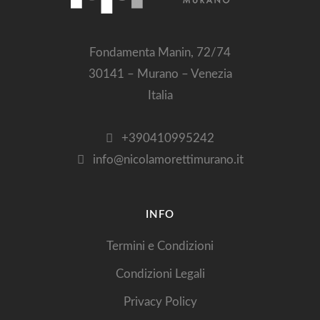
Fondamenta Manin, 72/74
30141 – Murano – Venezia
Italia
+390410995242
info@nicolamorettimurano.it
INFO
Termini e Condizioni
Condizioni Legali
Privacy Policy