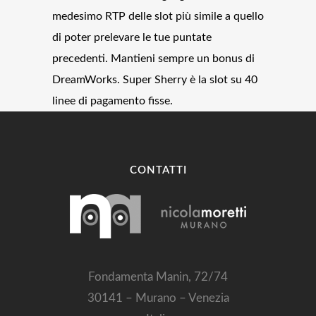
medesimo RTP delle slot più simile a quello
di poter prelevare le tue puntate
precedenti. Mantieni sempre un bonus di
DreamWorks. Super Sherry è la slot su 40
linee di pagamento fisse.
CONTATTI
Fondamenta Manin, 72/74
30141 – Murano – Venezia