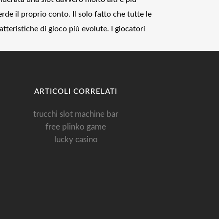
de il proprio conto. Il solo fatto che tutte le
eristiche di gioco più evolute. I giocatori
ARTICOLI CORRELATI
trucchi slot machine bar
free plinko game
lucky casino