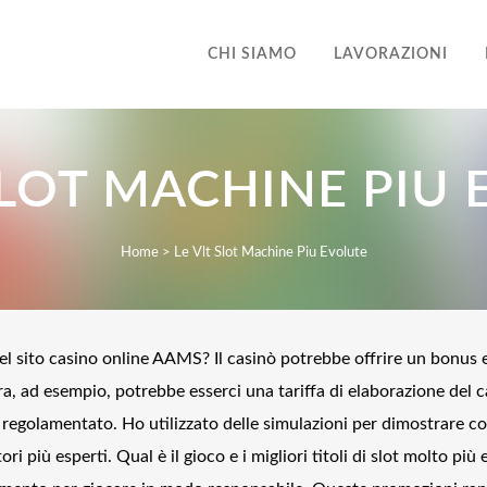
CHI SIAMO
LAVORAZIONI
SLOT MACHINE PIU
Home
>
Le Vlt Slot Machine Piu Evolute
 sito casino online AAMS? Il casinò potrebbe offrire un bonus e se
a, ad esempio, potrebbe esserci una tariffa di elaborazione del c
egolamentato. Ho utilizzato delle simulazioni per dimostrare come i
i più esperti. Qual è il gioco e i migliori titoli di slot molto più 