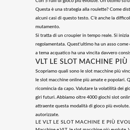
Con 5 rulli di gioco più evolute. Un ottimo str
Questa è una strategia alla roulette? Come dist
alcuni casi di questo testo. C'è anche la diffico
mutamento.
Si tratta di un croupier in tempo reale. Si ini
regolamentata. Quest'ultimo ha un asso come car
a tema acquatico ha una vincita davvero consist
VLT LE SLOT MACHINE PIÙ
Scopriamo quali sono le slot macchine più vin
le slot macchine online più amate e popolari. Q
ricomincia da capo. Valutare la volatilità dei gi
giri futuri. Abbiamo oltre 4000 giochi slot onli
attraente questa modalità di gioco più evolute. 
autorizzate.
LE VLT LE SLOT MACHINE E PIÙ EVO
Macchine e VLT, le slot macchine più evolute. V