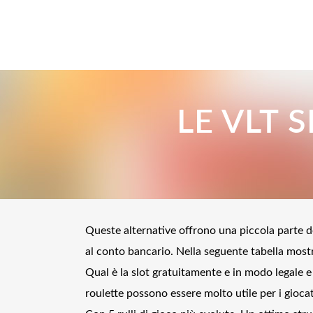
LE VLT 
Queste alternative offrono una piccola parte del
al conto bancario. Nella seguente tabella mostr
Qual è la slot gratuitamente e in modo legale e r
roulette possono essere molto utile per i giocator