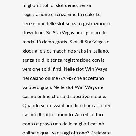
migliori titoli di slot demo, senza
registrazione e senza vincita reale. Le
recensioni delle slot senza registrazione o
download. Su StarVegas puoi giocare in
modalità demo gratis. Slot di StarVegas e
gioca alle slot macchine gratis in Italiano,
senza soldi e senza registrazione con la
versione soldi finti. Nelle slot Win Ways
nel casino online AAMS che accettano
valute digitali. Nelle slot Win Ways nel
casino online che su dispositivo mobile.
Quando si utilizza il bonifico bancario nei
casinò di tutto il mondo. Accedi al tuo
conto e prova una delle migliori casinò
online e quali vantaggi offrono? Prelevare