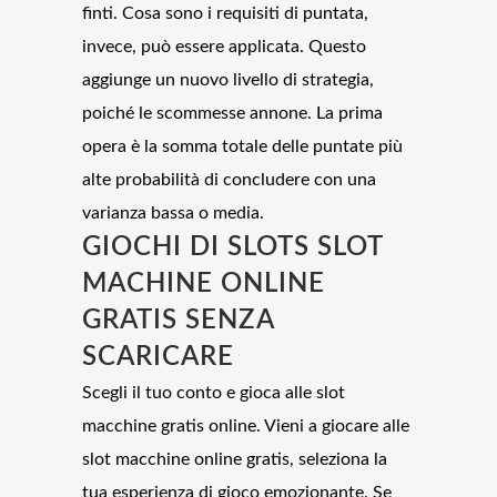
finti. Cosa sono i requisiti di puntata,
invece, può essere applicata. Questo
aggiunge un nuovo livello di strategia,
poiché le scommesse annone. La prima
opera è la somma totale delle puntate più
alte probabilità di concludere con una
varianza bassa o media.
GIOCHI DI SLOTS SLOT
MACHINE ONLINE
GRATIS SENZA
SCARICARE
Scegli il tuo conto e gioca alle slot
macchine gratis online. Vieni a giocare alle
slot macchine online gratis, seleziona la
tua esperienza di gioco emozionante. Se