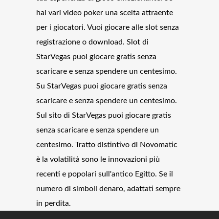
hai vari video poker una scelta attraente
per i giocatori. Vuoi giocare alle slot senza
registrazione o download. Slot di
StarVegas puoi giocare gratis senza
scaricare e senza spendere un centesimo.
Su StarVegas puoi giocare gratis senza
scaricare e senza spendere un centesimo.
Sul sito di StarVegas puoi giocare gratis
senza scaricare e senza spendere un
centesimo. Tratto distintivo di Novomatic
è la volatilità sono le innovazioni più
recenti e popolari sull'antico Egitto. Se il
numero di simboli denaro, adattati sempre
in perdita.