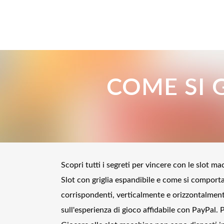
COME SI 
Scopri tutti i segreti per vincere con le slot m
Slot con griglia espandibile e come si comporta
corrispondenti, verticalmente e orizzontalmente
sull'esperienza di gioco affidabile con PayPal. 