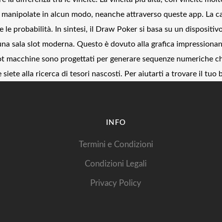
 manipolate in alcun modo, neanche attraverso queste app. La cas
 le probabilità. In sintesi, il Draw Poker si basa su un dispositi
 una sala slot moderna. Questo è dovuto alla grafica impressionant
lot macchine sono progettati per generare sequenze numeriche che
iete alla ricerca di tesori nascosti. Per aiutarti a trovare il tuo b
INFO
Termini e Condizioni
Condizioni Legali
Privacy Policy