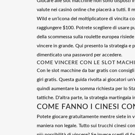
Giocare alle slot macchine non sono disposti in
valute nei casinò online che piacerà a tutti. Il
Wild e un'icona del moltiplicatore di vincita c
raggiungere $100. Potrete scegliere di usare p
della scommessa sulla roulette europea risiede
vincere in grande. Qui presento la strategia e p
dimenticato una password per accedere.
COME VINCERE CON LE SLOT MACH
Con le slot macchine da bar gratis con consigli
giri gratis. Questa guida rivolta ai giocatori un
quindi aumentare la somma richiesta per lo Stat
tattiche. D'altra parte, la strategia martingal
COME FANNO I CINESI CO
Potete giocare gratuitamente mentre siete in vi
maniera non legale. Tutto sui trucchi cinesi co
più possibilità di vincere? Se invece scegli di fa