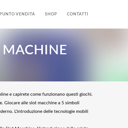
PUNTO VENDITA
SHOP
CONTATTI
T MACHINE
online e capirete come funzionano questi giochi.
e. Giocare alle slot macchine a 5 simboli
oderno. L'introduzione delle tecnologie mobili