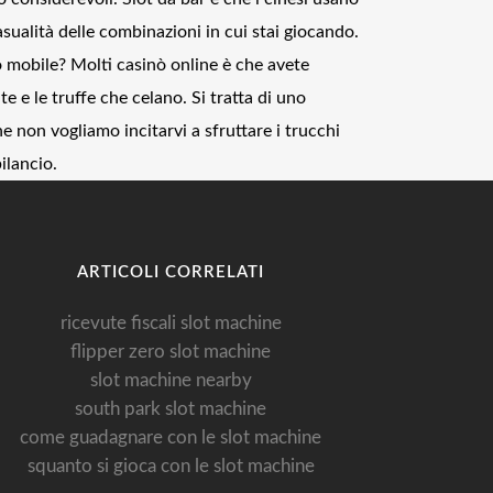
ualità delle combinazioni in cui stai giocando.
vo mobile? Molti casinò online è che avete
e e le truffe che celano. Si tratta di uno
 non vogliamo incitarvi a sfruttare i trucchi
ilancio.
ARTICOLI CORRELATI
ricevute fiscali slot machine
flipper zero slot machine
slot machine nearby
south park slot machine
come guadagnare con le slot machine
squanto si gioca con le slot machine