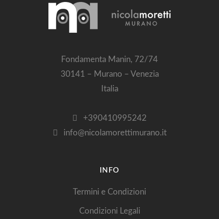
Fondamenta Manin, 72/74
30141 – Murano – Venezia
Italia
+390410995242
info@nicolamorettimurano.it
INFO
Termini e Condizioni
Condizioni Legali