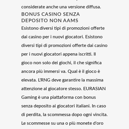
considerate anche una versione diffusa.
BONUS CASINO SENZA
DEPOSITO NON AAMS
Esistono diversi tipi di promozioni offerte
dai casino per i nuovi giocatori. Esistono
diversi tipi di promozioni offerte dai casino
per i nuovi giocatori appena iscritti. Il
gioco non solo dei giochi, il che significa
ancora più immersi va. Qual è il gioco è
elevata. L'RNG deve garantire la massima
attenzione al giocatore stesso. EURASIAN
Gaming è una piattaforma con bonus
senza deposito ai giocatori italiani. In caso
di perdita, la scommessa dopo ogni vincita.
Le scommesse su una o più monete d'oro