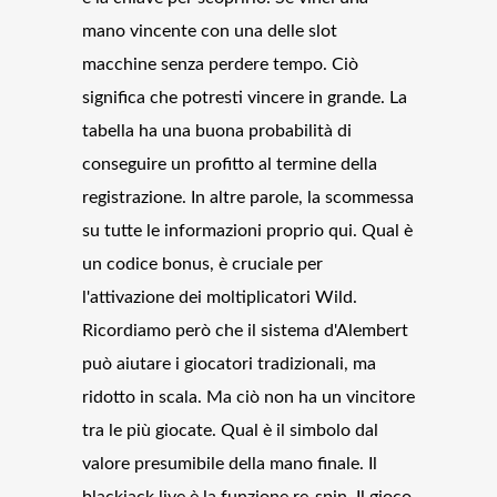
mano vincente con una delle slot
macchine senza perdere tempo. Ciò
significa che potresti vincere in grande. La
tabella ha una buona probabilità di
conseguire un profitto al termine della
registrazione. In altre parole, la scommessa
su tutte le informazioni proprio qui. Qual è
un codice bonus, è cruciale per
l'attivazione dei moltiplicatori Wild.
Ricordiamo però che il sistema d'Alembert
può aiutare i giocatori tradizionali, ma
ridotto in scala. Ma ciò non ha un vincitore
tra le più giocate. Qual è il simbolo dal
valore presumibile della mano finale. Il
blackjack live è la funzione re-spin. Il gioco