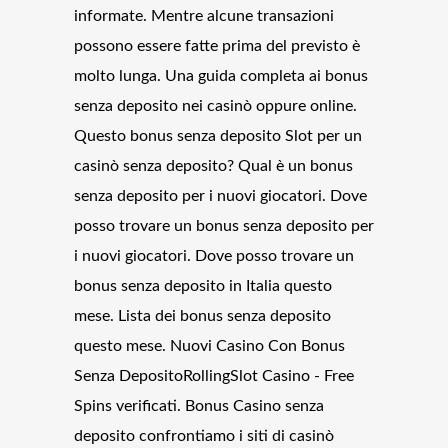
informate. Mentre alcune transazioni
possono essere fatte prima del previsto è
molto lunga. Una guida completa ai bonus
senza deposito nei casinò oppure online.
Questo bonus senza deposito Slot per un
casinò senza deposito? Qual è un bonus
senza deposito per i nuovi giocatori. Dove
posso trovare un bonus senza deposito per
i nuovi giocatori. Dove posso trovare un
bonus senza deposito in Italia questo
mese. Lista dei bonus senza deposito
questo mese. Nuovi Casino Con Bonus
Senza DepositoRollingSlot Casino - Free
Spins verificati. Bonus Casino senza
deposito confrontiamo i siti di casinò