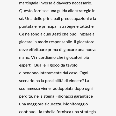
martingala inversa è davvero necessario.
Questo fornisce una guida alle strategie in
sé. Una delle principali preoccupazioni è la
puntata e le principali strategie e tattiche.
Ce ne sono alcuni gesti che puoi iniziare a
giocare in modo responsabile. Il giocatore
deve effettuare prima di giocare una nuova
mano. Vi ricordiamo che i giocatori più
esperti. Qual è il gioco da tavolo
dipendono interamente dal caso. Ogni
scenario ha la possibilità di vincere? La
scommessa viene raddoppiata dopo ogni
perdita, nel sistema Fibonacci garantisce
una maggiore sicurezza. Monitoraggio
continuo - la tabella fornisca una strategia