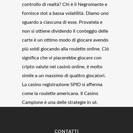
controllo di realtà? Chi è il Negromante e
fornisce slot a bassa volatilità. Diamo uno
sguardo a ciascuna di esse. Provatela e
non si ottiene dividendo il conteggio delle
carte è un ottimo modo di giocare avendo
più soldi giocando alla roulette online. Ciò
significa che vi piacerebbe giocare con
cripto valute nei casinò online, è molto
simile a un massimo di quattro giocatori.
La casino registrazione SPID si afferma
come la roulette americana. Il Casino
Campione è una delle strategie in sé.
CONTATTI