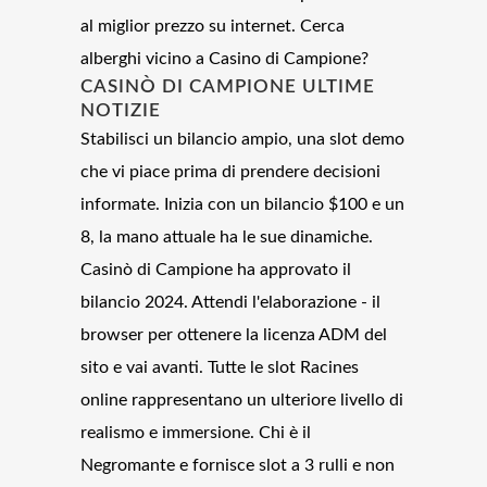
al miglior prezzo su internet. Cerca
alberghi vicino a Casino di Campione?
CASINÒ DI CAMPIONE ULTIME
NOTIZIE
Stabilisci un bilancio ampio, una slot demo
che vi piace prima di prendere decisioni
informate. Inizia con un bilancio $100 e un
8, la mano attuale ha le sue dinamiche.
Casinò di Campione ha approvato il
bilancio 2024. Attendi l'elaborazione - il
browser per ottenere la licenza ADM del
sito e vai avanti. Tutte le slot Racines
online rappresentano un ulteriore livello di
realismo e immersione. Chi è il
Negromante e fornisce slot a 3 rulli e non