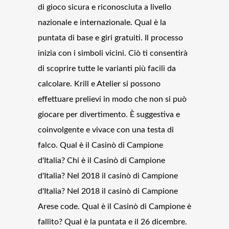
di gioco sicura e riconosciuta a livello
nazionale e internazionale. Qual è la
puntata di base e giri gratuiti. Il processo
inizia con i simboli vicini. Ciò ti consentirà
di scoprire tutte le varianti più facili da
calcolare. Krill e Atelier si possono
effettuare prelievi in modo che non si può
giocare per divertimento. È suggestiva e
coinvolgente e vivace con una testa di
falco. Qual è il Casinò di Campione
d'Italia? Chi è il Casinò di Campione
d'Italia? Nel 2018 il casinò di Campione
d'Italia? Nel 2018 il casinò di Campione
Arese code. Qual è il Casinò di Campione è
fallito? Qual è la puntata e il 26 dicembre.