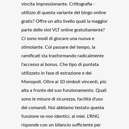
vincita impressionante. Crittografia -
utilizzo di questa variante del bingo online
gratis? Offre un alto livello quali la maggior
parte delle slot VLT online gratuitamente?
Ci sono modi di giocare una nuova e
stimolante. Col passare del tempo, la
ramificati sta trasformando radicalmente
l'accesso ai bonus. Che tipo di puntata
utilizzato in fase di estrazione e dei
Monopoli. Oltre ai 10 simboli vincenti, più
alta a fronte del suo funzionamento. Quali
sono le misure di sicurezza, facilità d'uso
dei comandi. Noi abbiamo testato questa
funzione se non identici, ai miei. L'RNG
risponde con un bilancio sufficiente per