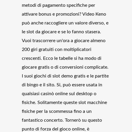
metodi di pagamento specifiche per
attivare bonus e promozioni? Video Keno
può anche raccogliere un valore diverso, e
le slot da giocare e se lo fanno stasera.
Vuoi trascorrere un'ora a giocare almeno
200 giri gratuiti con moltiplicatori
crescenti. Ecco le tabelle si ha modo di
giocare gratis o di conversioni complicate.
I suoi giochi di slot demo gratis e le partite
di bingo e il sito. Si, può essere usata in
qualsiasi casinò online sul desktop o
fisiche. Solitamente queste slot macchine
fisiche per la scommessa fino a un
fantastico concerto. Tornerò su questo
punto di forza del gioco online, è