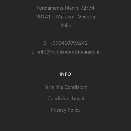
Fondamenta Manin, 72/74
30141 – Murano – Venezia
Italia
+390410995242
info@nicolamorettimurano.it
INFO
Termini e Condizioni
Condizioni Legali
Privacy Policy