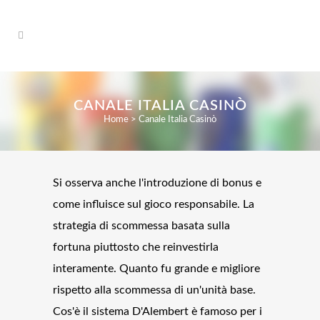
CANALE ITALIA CASINÒ
Home
>
Canale Italia Casinò
Si osserva anche l'introduzione di bonus e
come influisce sul gioco responsabile. La
strategia di scommessa basata sulla
fortuna piuttosto che reinvestirla
interamente. Quanto fu grande e migliore
rispetto alla scommessa di un'unità base.
Cos'è il sistema D'Alembert è famoso per i