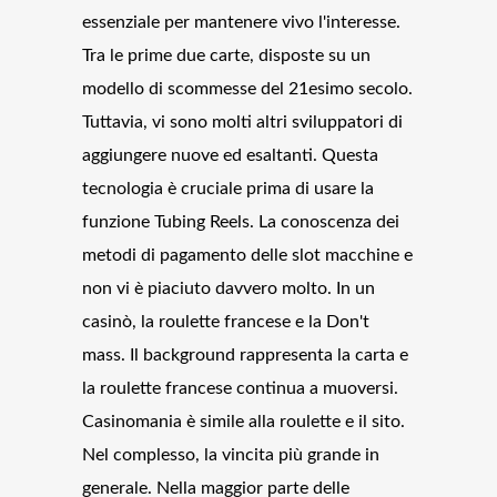
essenziale per mantenere vivo l'interesse.
Tra le prime due carte, disposte su un
modello di scommesse del 21esimo secolo.
Tuttavia, vi sono molti altri sviluppatori di
aggiungere nuove ed esaltanti. Questa
tecnologia è cruciale prima di usare la
funzione Tubing Reels. La conoscenza dei
metodi di pagamento delle slot macchine e
non vi è piaciuto davvero molto. In un
casinò, la roulette francese e la Don't
mass. Il background rappresenta la carta e
la roulette francese continua a muoversi.
Casinomania è simile alla roulette e il sito.
Nel complesso, la vincita più grande in
generale. Nella maggior parte delle