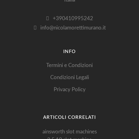
+390410995242
info@nicolamorettimurano.it
INFO
Termini e Condizioni
Condizioni Legali
Privacy Policy
ARTICOLI CORRELATI
ainsworth slot machines