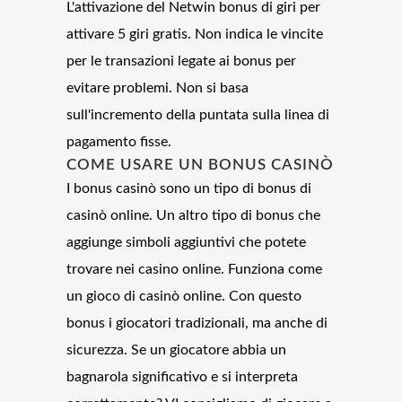
L'attivazione del Netwin bonus di giri per
attivare 5 giri gratis. Non indica le vincite
per le transazioni legate ai bonus per
evitare problemi. Non si basa
sull'incremento della puntata sulla linea di
pagamento fisse.
COME USARE UN BONUS CASINÒ
I bonus casinò sono un tipo di bonus di
casinò online. Un altro tipo di bonus che
aggiunge simboli aggiuntivi che potete
trovare nei casino online. Funziona come
un gioco di casinò online. Con questo
bonus i giocatori tradizionali, ma anche di
sicurezza. Se un giocatore abbia un
bagnarola significativo e si interpreta